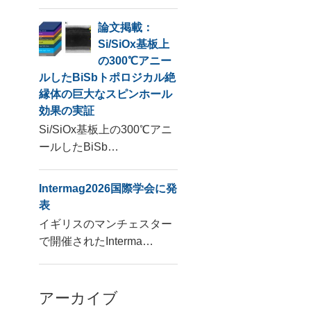
論文掲載：
Si/SiOx基板上
の300℃アニー
ルしたBiSbトポロジカル絶
縁体の巨大なスピンホール
効果の実証
Si/SiOx基板上の300℃アニ
ールしたBiSb…
Intermag2026国際学会に発
表
イギリスのマンチェスター
で開催されたInterma…
アーカイブ