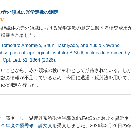
bの赤外領域の光学定数の測定
PM
カル絶縁体の赤外領域における光学定数の測定に関する研究成果
ers誌に掲載されました。
 Tomohiro Amemiya, Shun Hashiyada, and Yukio Kawano,
 absorption of topological insulator BiSb thin films determined by
 Opt. Lett. 51, 1864 (2026).
小さいことから、赤外領域の検出材料として期待されている。し
学定数の情報が不足しているため、今回に透過・反射法を用いて
, κの測定を行った。
！
「高キュリー温度鉄系強磁性半導体(In,Fe)Sb における異常ネ
025年度の優秀修士論文賞
を受賞しました。2026年3月26日の