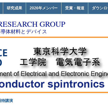
研究成果
2026年メンバー
受賞・報道
ダウンロ
RESEARCH GROUP
半導体材料とデバイス
招待講演