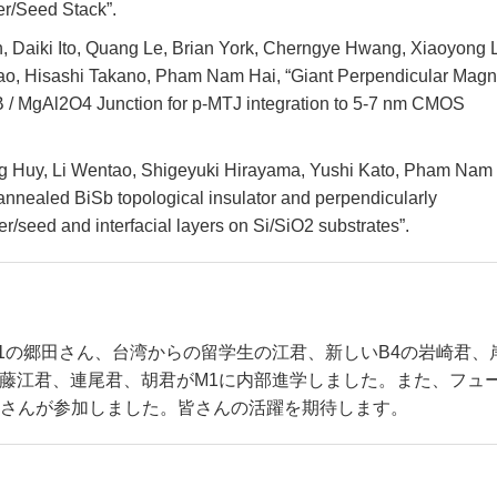
er/Seed Stack”.
 Daiki Ito, Quang Le, Brian York, Cherngye Hwang, Xiaoyong L
ao, Hisashi Takano, Pham Nam Hai, “Giant Perpendicular Magn
B / MgAl2O4 Junction for p-MTJ integration to 5-7 nm CMOS
 Huy, Li Wentao, Shigeyuki Hirayama, Yushi Kato, Pham Nam
 annealed BiSb topological insulator and perpendicularly
/seed and interfacial layers on Si/SiO2 substrates”.
1の郷田さん、台湾からの留学生の江君、新しいB4の岩崎君、
藤江君、連尾君、胡君がM1に内部進学しました。また、フュ
さんが参加しました。皆さんの活躍を期待します。