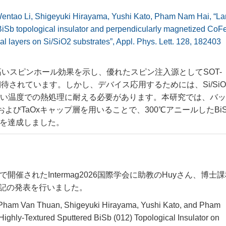
entao Li,
Shigeyuki Hirayama, Yushi Kato, Pham Nam Hai, “La
 BiSb topological insulator and perpendicularly magnetized CoF
ial layers on Si/SiO2 substrates”, Appl. Phys. Lett. 128, 182403
高いスピンホール効果を示し、優れたスピン注入源としてSOT-
期待されています。しかし、デバイス応用するためには、Si/SiO
い温度での熱処理に耐える必要があります。本研究では、バッ
層およびTaOxキャップ層を用いることで、300℃アニールしたBiS
角を達成しました。
催されたIntermag2026国際学会に助教のHuyさん、博士
下記の発表を行いました。
 Pham Van Thuan, Shigeyuki Hirayama, Yushi Kato, and Pham
Highly-Textured Sputtered BiSb (012) Topological Insulator on