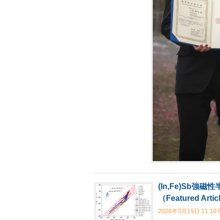
(In,Fe)S
（Featured Articl
2026年3月19日 11:10 