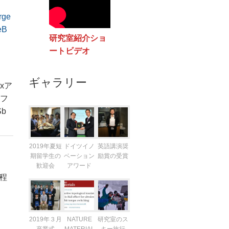
rge
eB
研究室紹介ショ
ートビデオ
ギャラリー
xア
フ
b
2019年夏短
ドイツイノ
英語講演奨
期留学生の
ベーション
励賞の受賞
歓迎会
アワード
課程
2019年３月
NATURE
研究室のス