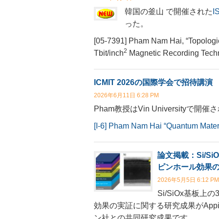
韓国の釜山 で開催された
I
った。
[05-7391] Pham Nam Hai, “Topologic
2
Tbit/inch
Magnetic Recording Techn
ICMIT 2026の国際学会で招待講演
2026年6月11日 6:28 PM
Pham教授はVin University
[I-6] Pham Nam Hai “Quantum Materi
論文掲載：Si/S
ピンホール効果
2026年5月5日 6:12 PM
Si/SiOx基板
効果の実証に関する研究成果がAppied
ン社との共同研究成果です。