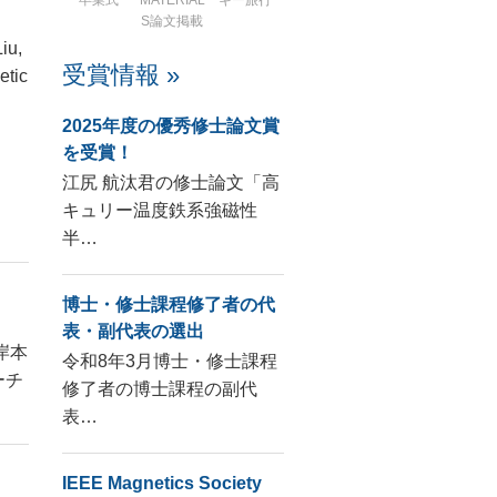
卒業式
MATERIAL
キー旅行
S論文掲載
iu,
受賞情報 »
etic
2025年度の優秀修士論文賞
を受賞！
江尻 航汰君の修士論文「高
キュリー温度鉄系強磁性
半…
博士・修士課程修了者の代
表・副代表の選出
岸本
令和8年3月博士・修士課程
ーチ
修了者の博士課程の副代
表…
IEEE Magnetics Society