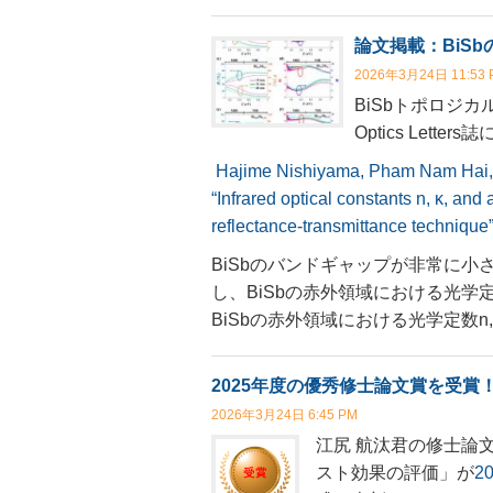
論文掲載：BiS
2026年3月24日 11:53 
BiSbトポロジ
Optics Lett
Hajime Nishiyama, Pham Nam Hai,
“Infrared optical constants n, κ, and
reflectance-transmittance technique”,
BiSbのバンドギャップが非常に
し、BiSbの赤外領域における光
BiSbの赤外領域における光学定数n
2025年度の優秀修士論文賞を受賞
2026年3月24日 6:45 PM
江尻 航汰君の修士論文
スト効果の評価」が
2