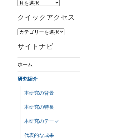
過
去
クイックアクセス
ニ
ュ
ク
ー
イ
ス
サイトナビ
ッ
ク
ア
ホーム
ク
セ
研究紹介
ス
本研究の背景
本研究の特長
本研究のテーマ
代表的な成果