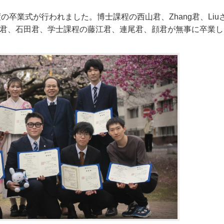
5年度の卒業式が行われました。博士課程の西山君、Zhang君、Liu
君、石田君、学士課程の藤江君、連尾君、顔君が無事に卒業し