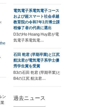
電気電子系電気電子コース
および超スマート社会卓越
教育院の令和7年3月博士課
が
程修了者の代表に選出
D3のHo Hoang Huy君が電
気電子系電気電…
 the
石田 乾君 (早期卒業)と江尻
か
航汰君が電気電子系学士優
、
秀学生賞を受賞
B3の石田 乾君 (早期卒業)と
B4の江尻 航汰君…
ルン
過去ニュース
卒業