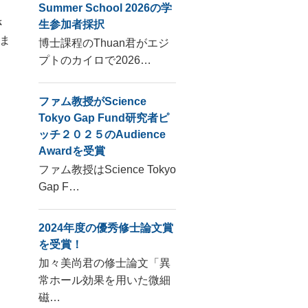
Summer School 2026の学
さ
生参加者採択
ま
博士課程のThuan君がエジ
プトのカイロで2026…
ファム教授がScience
Tokyo Gap Fund研究者ピ
ッチ２０２５のAudience
Awardを受賞
ファム教授はScience Tokyo
Gap F…
2024年度の優秀修士論文賞
を受賞！
加々美尚君の修士論文「異
常ホール効果を用いた微細
磁…