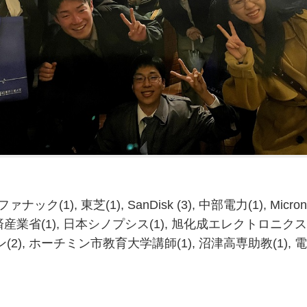
(1), 東芝(1), SanDisk (3), 中部電力(1), Micron M
経済産業省(1), 日本シノプシス(1), 旭化成エレクトロニクス(
2), ホーチミン市教育大学講師(1), 沼津高専助教(1), 電産