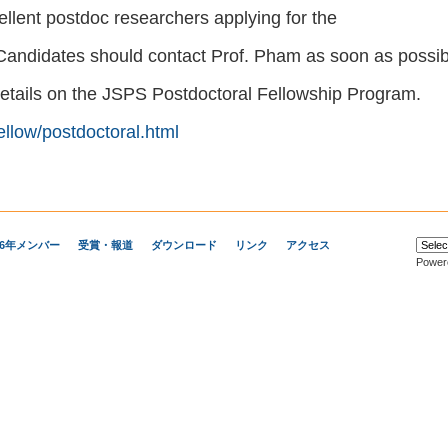
cellent postdoc researchers applying for the
 Candidates should contact Prof. Pham as soon as possib
 details on the JSPS Postdoctoral Fellowship Program.
fellow/postdoctoral.html
26年メンバー
受賞・報道
ダウンロード
リンク
アクセス
Power