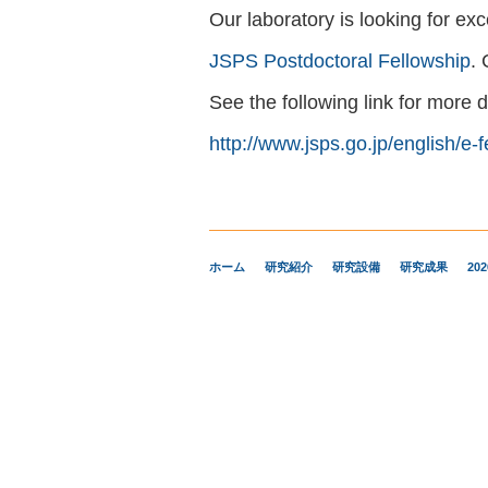
Our laboratory is looking for ex
JSPS Postdoctoral Fellowship
.
See the following link for more
http://www.jsps.go.jp/english/e-
ホーム
研究紹介
研究設備
研究成果
20