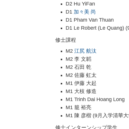
D2 Hu YiFan
D1
加々美 尚
D1 Pham Van Thuan
D1 Le Robert (Le Qua
修士課程
M2
江尻 航汰
M2 李 文韜
M2 石田 乾
M2 佐藤 虹太
M1 伊藤 大起
M1 大枝 修造
M1 Trinh Dai Hoang Long
M1 籠 裕亮
M1 陳 彦楷 (9月入学清華
修士インターンシップ学生