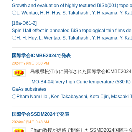
Growth and evaluation of highly textured BiSb(001) topolo
〇L. Wentao, H. H. Huy, S. Takahashi, Y. Hirayama, Y. Kato
[16a-D61-2]
Spin Hall effect in annealed BiSb topological thin films d
〇H. H. Huy, L. Wentao, S. Takahashi, Y. Hirayama, Y. Kato
国際学会ICMBE2024で発表
2024年9月9日 6:00 PM
島根県松江市に開催された国際学会ICMBE202
[MO-B4-04] Very high Curie temperature (530 K)
GaAs substrates
〇Pham Nam Hai, Ken Takabayashi, Kota Ejiri, Masaaki 
国際学会SSDM2024で発表
2024年9月4日 9:48 AM
Pham教授が姫路で開催したSSMD2024国際