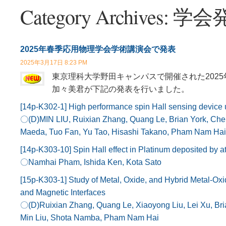
Category Archives:
学会
2025年春季応用物理学会学術講演会で発表
2025年3月17日 8:23 PM
東京理科大学野田キャンパスで開催された2025年
加々美君が下記の発表を行いました。
[14p-K302-1] High performance spin Hall sensing device u
〇(D)MIN LIU, Ruixian Zhang, Quang Le, Brian York, Che
Maeda, Tuo Fan, Yu Tao, Hisashi Takano, Pham Nam Hai
[14p-K303-10] Spin Hall effect in Platinum deposited by 
〇Namhai Pham, Ishida Ken, Kota Sato
[15p-K303-1] Study of Metal, Oxide, and Hybrid Metal-Oxide
and Magnetic Interfaces
〇(D)Ruixian Zhang, Quang Le, Xiaoyong Liu, Lei Xu, Br
Min Liu, Shota Namba, Pham Nam Hai