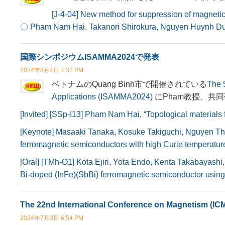
[J-4-04] New method for suppression of magnetic
〇 Pham Nam Hai, Takanori Shirokura, Nguyen Huynh D
国際シンポジウムISAMMA2024で発表
2024年8月4日 7:37 PM
ベトナムのQuang Binh市で開催されている
The 
Applications (ISAMMA2024)
にPham教授、共
[Invited] [SSp-I13] Pham Nam Hai, “Topological material
[Keynote] Masaaki Tanaka, Kosuke Takiguchi, Nguyen Th
ferromagnetic semiconductors with high Curie temperatur
[Oral] [TMh-O1] Kota Ejiri, Yota Endo, Kenta Takabayash
Bi-doped (InFe)(SbBi) ferromagnetic semiconductor using 
The 22nd International Conference on Magnetism (
2024年7月3日 6:54 PM